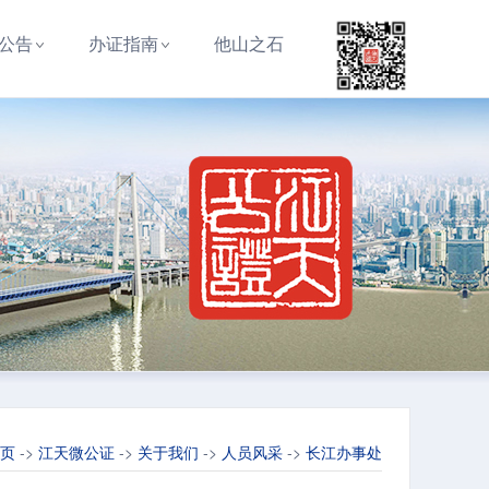
公告
办证指南
他山之石
页
->
江天微公证
->
关于我们
->
人员风采
->
长江办事处